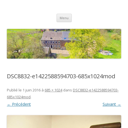
Gite Le Chat Roi
Un séjour à la campagne …
Aller
Menu
au
contenu
DSC8832-e1422588594703-685x1024mod
Publié le
1 juin 2016
à
685 × 1024
dans
DSC8832-e1422588594703-
685x1024mod
.
← Précédent
Suivant →