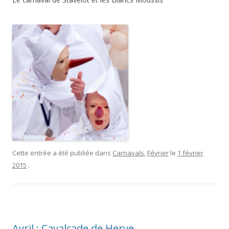
Cette entrée a été publiée dans
Carnavals
,
Février
le
1 février
2015
.
Avril : Cavalcade de Herve