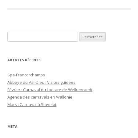
R
e
c
h
ARTICLES RÉCENTS
e
r
Spa-Francorchamps
c
Abbaye du Val-Dieu : Visites guidées
h
Février : Carnaval du Laetare de Welkenraedt
e
Agenda des carnavals en Wallonie
r
Mars : Carnaval à Stavelot
:
MÉTA