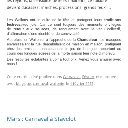
les régions, la sensibilité de leurs habitants, ce folklore
devient ducasses, marches, processions, grands feux, …
Les Wallons ont le culte de la
fête
et partagent leurs
traditions
festives
avec joie. Car ce sont toujours des moments privilégiés
de
retour aux sources
, de renouement avec le vécu collectif,
d’affirmation d’une identité et de convivialité.
Autrefois, en Wallonie, à l’approche de la
Chandeleur
, les masques
envahissaient la rue, déambulaient de maison en maison, pratiquant
chez les amis et connaissances le jeu de l’intrigue, apportant au
cours des longues soirées de la morte saison leur note d’imprévu.
Des festivités éclatantes à voir à tout prix. Venez vous amuser avec
nous !
Cette entrée a été publiée dans
Carnavals
,
Février
, et marquée
avec
belgique
,
carnaval
,
wallonie
, le
1 février 2015
.
Mars : Carnaval à Stavelot