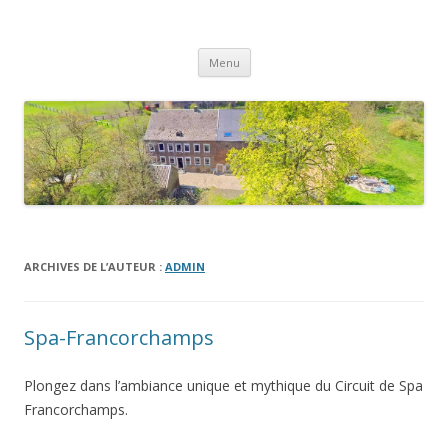
Gite Le Chat Roi
Un séjour à la campagne …
Aller
Menu
au
contenu
ARCHIVES DE L’AUTEUR :
ADMIN
Spa-Francorchamps
Plongez dans l’ambiance unique et mythique du Circuit de Spa
Francorchamps.