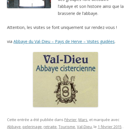
l’abbaye et son histoire ainsi que la
brasserie de l’abbaye.
Attention, les visites se font uniquement sur rendez-vous !
via
Abbaye du Val-Dieu – Pays de Herve – Visites guidées
.
Cette entrée a été publiée dans
Février
,
Mars
, et marquée avec
Abbaye
,
pelerinage
,
retraite
,
Tourisme
,
Val-Dieu
, le
1 février 2015
.